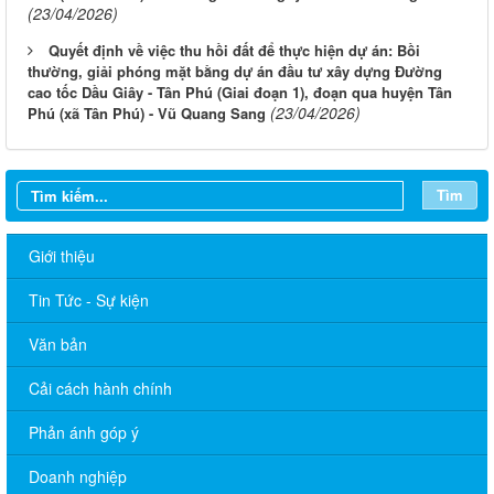
(23/04/2026)
Quyết định về việc thu hồi đất để thực hiện dự án: Bồi
thường, giải phóng mặt bằng dự án đầu tư xây dựng Đường
cao tốc Dầu Giây - Tân Phú (Giai đoạn 1), đoạn qua huyện Tân
(23/04/2026)
Phú (xã Tân Phú) - Vũ Quang Sang
Tìm
Giới thiệu
Tin Tức - Sự kiện
Văn bản
Cải cách hành chính
Phản ánh góp ý
Doanh nghiệp
TÂN PHÚ TRIỂN KHAI MÔ HÌNH DỊCH VỤ CÔNG LƯU ĐỘNG: