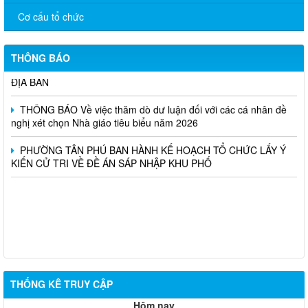
HỖ TRỢ TẬN NHÀ THỰC HIỆN THỦ TỤC ỦY QUYỀN NHẬN
Cơ cấu tổ chức
LƯƠNG HƯU, TRỢ CẤP BHXH CHO NGƯỜI YẾU THẾ
PHƯỜNG TÂN PHÚ TRIỂN KHAI QUY CHẾ PHỐI HỢP TRONG
THÔNG BÁO
QUẢN LÝ NGƯỜI NƯỚC NGOÀI CƯ TRÚ VÀ HOẠT ĐỘNG TRÊN
ĐỊA BÀN
THÔNG BÁO Về việc thăm dò dư luận đối với các cá nhân đề
nghị xét chọn Nhà giáo tiêu biểu năm 2026
PHƯỜNG TÂN PHÚ BAN HÀNH KẾ HOẠCH TỔ CHỨC LẤY Ý
KIẾN CỬ TRI VỀ ĐỀ ÁN SÁP NHẬP KHU PHỐ
THỐNG KÊ TRUY CẬP
Hôm nay