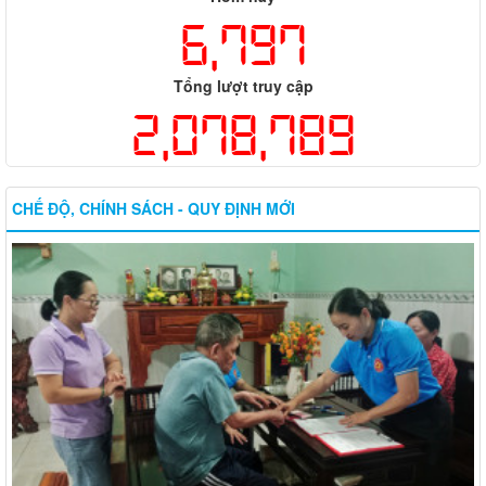
6,797
Tổng lượt truy cập
2,078,789
CHẾ ĐỘ, CHÍNH SÁCH - QUY ĐỊNH MỚI