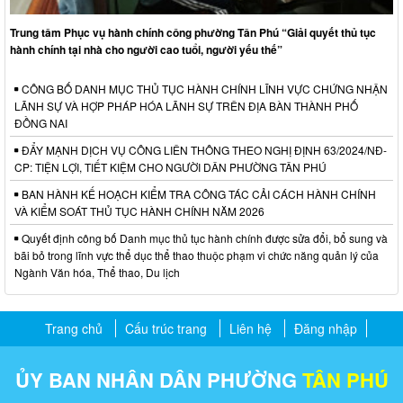
Trung tâm Phục vụ hành chính công phường Tân Phú “Giải quyết thủ tục
hành chính tại nhà cho người cao tuổi, người yếu thế”
CÔNG BỐ DANH MỤC THỦ TỤC HÀNH CHÍNH LĨNH VỰC CHỨNG NHẬN
LÃNH SỰ VÀ HỢP PHÁP HÓA LÃNH SỰ TRÊN ĐỊA BÀN THÀNH PHỐ
ĐỒNG NAI
ĐẨY MẠNH DỊCH VỤ CÔNG LIÊN THÔNG THEO NGHỊ ĐỊNH 63/2024/NĐ-
CP: TIỆN LỢI, TIẾT KIỆM CHO NGƯỜI DÂN PHƯỜNG TÂN PHÚ
BAN HÀNH KẾ HOẠCH KIỂM TRA CÔNG TÁC CẢI CÁCH HÀNH CHÍNH
VÀ KIỂM SOÁT THỦ TỤC HÀNH CHÍNH NĂM 2026
Quyết định công bố Danh mục thủ tục hành chính được sửa đổi, bổ sung và
bãi bỏ trong lĩnh vực thể dục thể thao thuộc phạm vi chức năng quản lý của
Ngành Văn hóa, Thể thao, Du lịch
Trang chủ
Cấu trúc trang
Liên hệ
Đăng nhập
ỦY BAN NHÂN DÂN PHƯỜNG
TÂN PHÚ