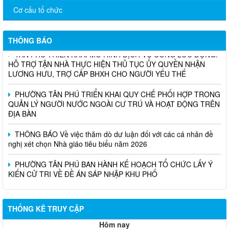
Cơ cấu tổ chức
THÔNG BÁO
TÂN PHÚ TRIỂN KHAI MÔ HÌNH DỊCH VỤ CÔNG LƯU ĐỘNG:
HỖ TRỢ TẬN NHÀ THỰC HIỆN THỦ TỤC ỦY QUYỀN NHẬN
LƯƠNG HƯU, TRỢ CẤP BHXH CHO NGƯỜI YẾU THẾ
PHƯỜNG TÂN PHÚ TRIỂN KHAI QUY CHẾ PHỐI HỢP TRONG
QUẢN LÝ NGƯỜI NƯỚC NGOÀI CƯ TRÚ VÀ HOẠT ĐỘNG TRÊN
ĐỊA BÀN
THÔNG BÁO Về việc thăm dò dư luận đối với các cá nhân đề
nghị xét chọn Nhà giáo tiêu biểu năm 2026
PHƯỜNG TÂN PHÚ BAN HÀNH KẾ HOẠCH TỔ CHỨC LẤY Ý
KIẾN CỬ TRI VỀ ĐỀ ÁN SÁP NHẬP KHU PHỐ
THỐNG KÊ TRUY CẬP
Hôm nay