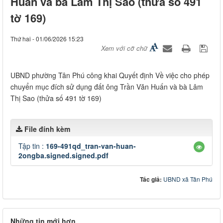
Huấn và bà Lâm Thị Sao (thửa số 491
tờ 169)
Thứ hai - 01/06/2026 15:23
Xem với cỡ chữ
UBND phường Tân Phú công khai Quyết định Về việc cho phép
chuyển mục đích sử dụng đất ông Trần Văn Huấn và bà Lâm
Thị Sao (thửa số 491 tờ 169)
File đính kèm
Tập tin :
169-491qd_tran-van-huan-
2ongba.signed.signed.pdf
Tác giả:
UBND xã Tân Phú
Những tin mới hơn