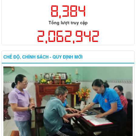
8,384
Tổng lượt truy cập
2,062,942
CHẾ ĐỘ, CHÍNH SÁCH - QUY ĐỊNH MỚI