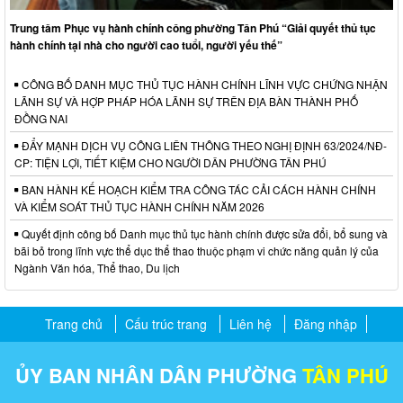
Trung tâm Phục vụ hành chính công phường Tân Phú “Giải quyết thủ tục
hành chính tại nhà cho người cao tuổi, người yếu thế”
CÔNG BỐ DANH MỤC THỦ TỤC HÀNH CHÍNH LĨNH VỰC CHỨNG NHẬN
LÃNH SỰ VÀ HỢP PHÁP HÓA LÃNH SỰ TRÊN ĐỊA BÀN THÀNH PHỐ
ĐỒNG NAI
ĐẨY MẠNH DỊCH VỤ CÔNG LIÊN THÔNG THEO NGHỊ ĐỊNH 63/2024/NĐ-
CP: TIỆN LỢI, TIẾT KIỆM CHO NGƯỜI DÂN PHƯỜNG TÂN PHÚ
BAN HÀNH KẾ HOẠCH KIỂM TRA CÔNG TÁC CẢI CÁCH HÀNH CHÍNH
VÀ KIỂM SOÁT THỦ TỤC HÀNH CHÍNH NĂM 2026
Quyết định công bố Danh mục thủ tục hành chính được sửa đổi, bổ sung và
bãi bỏ trong lĩnh vực thể dục thể thao thuộc phạm vi chức năng quản lý của
Ngành Văn hóa, Thể thao, Du lịch
Trang chủ
Cấu trúc trang
Liên hệ
Đăng nhập
ỦY BAN NHÂN DÂN PHƯỜNG
TÂN PHÚ