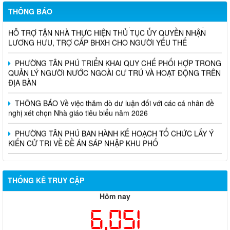
THÔNG BÁO
TÂN PHÚ TRIỂN KHAI MÔ HÌNH DỊCH VỤ CÔNG LƯU ĐỘNG:
HỖ TRỢ TẬN NHÀ THỰC HIỆN THỦ TỤC ỦY QUYỀN NHẬN
LƯƠNG HƯU, TRỢ CẤP BHXH CHO NGƯỜI YẾU THẾ
PHƯỜNG TÂN PHÚ TRIỂN KHAI QUY CHẾ PHỐI HỢP TRONG
QUẢN LÝ NGƯỜI NƯỚC NGOÀI CƯ TRÚ VÀ HOẠT ĐỘNG TRÊN
ĐỊA BÀN
THÔNG BÁO Về việc thăm dò dư luận đối với các cá nhân đề
nghị xét chọn Nhà giáo tiêu biểu năm 2026
PHƯỜNG TÂN PHÚ BAN HÀNH KẾ HOẠCH TỔ CHỨC LẤY Ý
KIẾN CỬ TRI VỀ ĐỀ ÁN SÁP NHẬP KHU PHỐ
THỐNG KÊ TRUY CẬP
Hôm nay
6,051