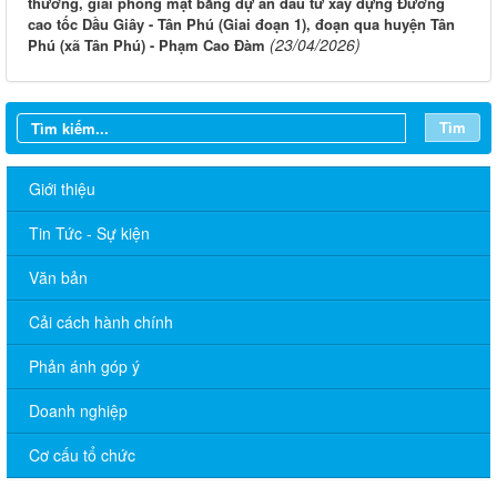
thường, giải phóng mặt bằng dự án đầu tư xây dựng Đường
cao tốc Dầu Giây - Tân Phú (Giai đoạn 1), đoạn qua huyện Tân
(23/04/2026)
Phú (xã Tân Phú) - Phạm Cao Đàm
Tìm
Giới thiệu
Tin Tức - Sự kiện
Văn bản
Cải cách hành chính
Phản ánh góp ý
Doanh nghiệp
Cơ cấu tổ chức