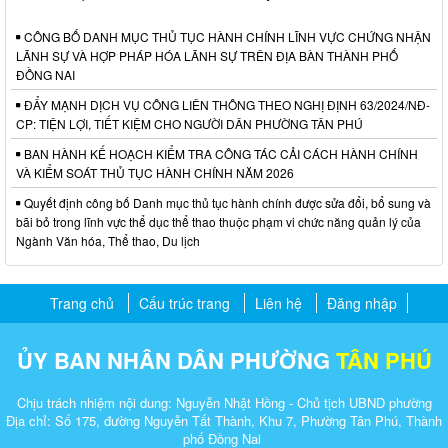
CÔNG BỐ DANH MỤC THỦ TỤC HÀNH CHÍNH LĨNH VỰC CHỨNG NHẬN
LÃNH SỰ VÀ HỢP PHÁP HÓA LÃNH SỰ TRÊN ĐỊA BÀN THÀNH PHỐ
ĐỒNG NAI
ĐẨY MẠNH DỊCH VỤ CÔNG LIÊN THÔNG THEO NGHỊ ĐỊNH 63/2024/NĐ-
CP: TIỆN LỢI, TIẾT KIỆM CHO NGƯỜI DÂN PHƯỜNG TÂN PHÚ
BAN HÀNH KẾ HOẠCH KIỂM TRA CÔNG TÁC CẢI CÁCH HÀNH CHÍNH
VÀ KIỂM SOÁT THỦ TỤC HÀNH CHÍNH NĂM 2026
Quyết định công bố Danh mục thủ tục hành chính được sửa đổi, bổ sung và
bãi bỏ trong lĩnh vực thể dục thể thao thuộc phạm vi chức năng quản lý của
Ngành Văn hóa, Thể thao, Du lịch
Trang chủ
Cấu trúc trang
Liên hệ
Đăng nhập
ỦY BAN NHÂN DÂN PHƯỜNG
TÂN PHÚ
Chịu trách nhiệm nội dung: Nguyễn Nhật Hồng - Chủ tịch UBND phường
Địa chỉ: Số 175, đường Nguyễn Tất Thành, Khu 7, Phường Tân Phú, Thành
phố Đồng Nai