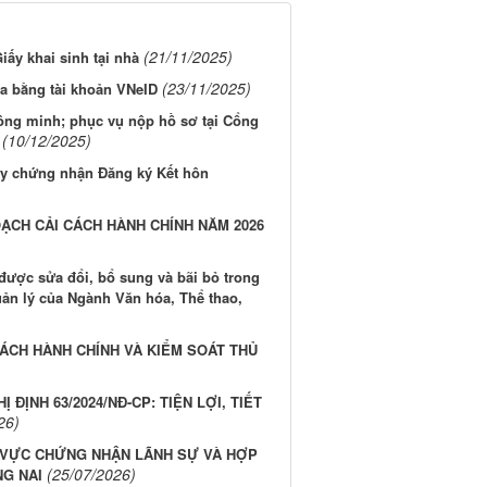
(21/11/2025)
ấy khai sinh tại nhà
(23/11/2025)
a bằng tài khoản VNeID
hông minh; phục vụ nộp hồ sơ tại Cổng
(10/12/2025)
iấy chứng nhận Đăng ký Kết hôn
ẠCH CẢI CÁCH HÀNH CHÍNH NĂM 2026
được sửa đổi, bổ sung và bãi bỏ trong
uản lý của Ngành Văn hóa, Thể thao,
ÁCH HÀNH CHÍNH VÀ KIỂM SOÁT THỦ
ĐỊNH 63/2024/NĐ-CP: TIỆN LỢI, TIẾT
26)
 VỰC CHỨNG NHẬN LÃNH SỰ VÀ HỢP
(25/07/2026)
G NAI