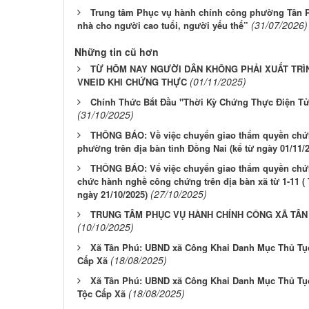
Trung tâm Phục vụ hành chính công phường Tân Ph
(31/07/2026)
nhà cho người cao tuổi, người yếu thế”
Những tin cũ hơn
TỪ HÔM NAY NGƯỜI DÂN KHÔNG PHẢI XUẤT TRÌ
(01/11/2025)
VNEID KHI CHỨNG THỰC
Chính Thức Bắt Đầu "Thời Kỳ Chứng Thực Điện Tử
(31/10/2025)
THÔNG BÁO: Về việc chuyển giao thẩm quyền chứng
phường trên địa bàn tỉnh Đồng Nai (kể từ ngày 01/11/
THÔNG BÁO: Vể việc chuyển giao thẩm quyền chứn
chức hành nghề công chứng trên địa bàn xã từ 1-11 (
(27/10/2025)
ngày 21/10/2025)
TRUNG TÂM PHỤC VỤ HÀNH CHÍNH CÔNG XÃ TÂN
(10/10/2025)
Xã Tân Phú: UBND xã Công Khai Danh Mục Thủ Tục
(18/08/2025)
Cấp Xã
Xã Tân Phú: UBND xã Công Khai Danh Mục Thủ Tụ
(18/08/2025)
Tộc Cấp Xã