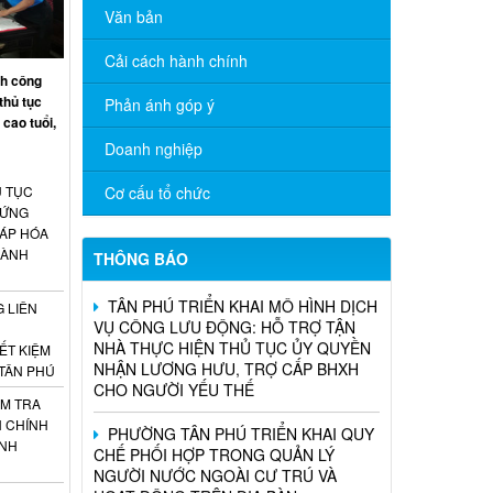
Văn bản
Cải cách hành chính
nh công
thủ tục
Phản ánh góp ý
cao tuổi,
Doanh nghiệp
 TỤC
Cơ cấu tổ chức
HỨNG
HÁP HÓA
HÀNH
THÔNG BÁO
TÂN PHÚ TRIỂN KHAI MÔ HÌNH DỊCH
VỤ CÔNG LƯU ĐỘNG: HỖ TRỢ TẬN
 LIÊN
NHÀ THỰC HIỆN THỦ TỤC ỦY QUYỀN
NHẬN LƯƠNG HƯU, TRỢ CẤP BHXH
IẾT KIỆM
CHO NGƯỜI YẾU THẾ
TÂN PHÚ
ỂM TRA
PHƯỜNG TÂN PHÚ TRIỂN KHAI QUY
H CHÍNH
CHẾ PHỐI HỢP TRONG QUẢN LÝ
ÀNH
NGƯỜI NƯỚC NGOÀI CƯ TRÚ VÀ
HOẠT ĐỘNG TRÊN ĐỊA BÀN