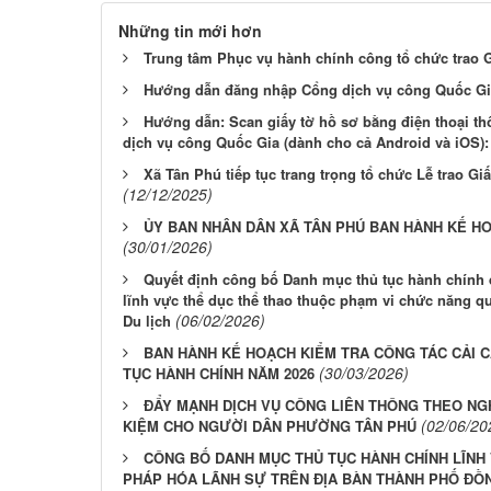
Những tin mới hơn
Trung tâm Phục vụ hành chính công tổ chức trao Gi
Hướng dẫn đăng nhập Cổng dịch vụ công Quốc Gi
Hướng dẫn: Scan giấy tờ hồ sơ bằng điện thoại t
dịch vụ công Quốc Gia (dành cho cả Android và iOS):
Xã Tân Phú tiếp tục trang trọng tổ chức Lễ trao G
(12/12/2025)
ỦY BAN NHÂN DÂN XÃ TÂN PHÚ BAN HÀNH KẾ HO
(30/01/2026)
Quyết định công bố Danh mục thủ tục hành chính 
lĩnh vực thể dục thể thao thuộc phạm vi chức năng q
(06/02/2026)
Du lịch
BAN HÀNH KẾ HOẠCH KIỂM TRA CÔNG TÁC CẢI C
(30/03/2026)
TỤC HÀNH CHÍNH NĂM 2026
ĐẨY MẠNH DỊCH VỤ CÔNG LIÊN THÔNG THEO NGHỊ 
(02/06/20
KIỆM CHO NGƯỜI DÂN PHƯỜNG TÂN PHÚ
CÔNG BỐ DANH MỤC THỦ TỤC HÀNH CHÍNH LĨNH
PHÁP HÓA LÃNH SỰ TRÊN ĐỊA BÀN THÀNH PHỐ ĐỒN