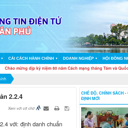
CẢI CÁCH HÀNH CHÍNH
DOANH NGHIỆP
HỘI ĐỒNG 
▼
▼
▼
 mừng dịp kỷ niệm 80 năm Cách mạng tháng Tám và Quốc khánh 
hính
CHẾ ĐỘ, CHÍNH SÁCH -
ản 2.2.4
ĐỊNH MỚI
Xem với cỡ chữ
2.4 với: định danh chuẩn