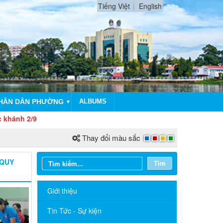
Tiếng Việt
English
NHÂN DÂN PHƯỜNG
ALBUMS
▼
2/9
Thay đổi màu sắc
 QUY
Tìm
Giới thiệu
Tin Tức - Sự kiện