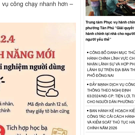
ch vụ công chạy nhanh hơn –
Trung tâm Phục vụ hành chí
phường Tân Phú “Giải quyết 
hành chính tại nhà cho người 
người yếu thế”
CÔNG BỐ DANH MỤC THỦ
HÀNH CHÍNH LĨNH VỰC C
NHẬN LÃNH SỰ VÀ HỢP P
LÃNH SỰ TRÊN ĐỊA BÀN T
PHỐ ĐỒNG NAI
ĐẨY MẠNH DỊCH VỤ CÔNG
THÔNG THEO NGHỊ ĐỊNH
63/2024/NĐ-CP: TIỆN LỢI, T
CHO NGƯỜI DÂN PHƯỜNG 
BAN HÀNH KẾ HOẠCH KI
CÔNG TÁC CẢI CÁCH HÀN
VÀ KIỂM SOÁT THỦ TỤC H
CHÍNH NĂM 2026