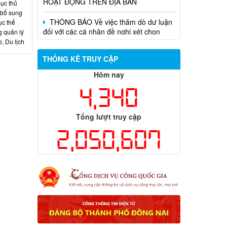
ục thủ
THÔNG BÁO Về việc thăm dò dư luận
 bổ sung
đối với các cá nhân đề nghị xét chọn
ục thể
Nhà giáo tiêu biểu năm 2026
g quản lý
, Du lịch
PHƯỜNG TÂN PHÚ BAN HÀNH KẾ
HOẠCH TỔ CHỨC LẤY Ý KIẾN CỬ TRI
THỐNG KÊ TRUY CẬP
VỀ ĐỀ ÁN SÁP NHẬP KHU PHỐ
Hôm nay
4,340
Tổng lượt truy cập
2,050,607