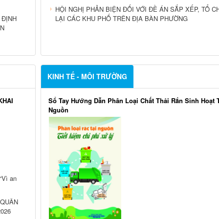
HỘI NGHỊ PHẢN BIỆN ĐỐI VỚI ĐỀ ÁN SẮP XẾP, TỔ C
 ĐỊNH
LẠI CÁC KHU PHỐ TRÊN ĐỊA BÀN PHƯỜNG
ÂN
KINH TẾ - MÔI TRƯỜNG
KHAI
Sổ Tay Hướng Dẫn Phân Loại Chất Thải Rắn Sinh Hoạt T
Nguồn
“Vì an
 QUÂN
026