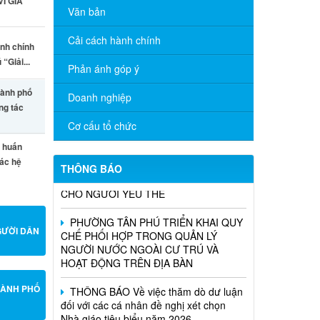
I GIẢ
Văn bản
Cải cách hành chính
nh chính
“Giải...
Phản ánh góp ý
hành phố
Doanh nghiệp
ng tác
TÂN PHÚ TRIỂN KHAI MÔ HÌNH DỊCH
VỤ CÔNG LƯU ĐỘNG: HỖ TRỢ TẬN
Cơ cấu tổ chức
NHÀ THỰC HIỆN THỦ TỤC ỦY QUYỀN
 huấn
NHẬN LƯƠNG HƯU, TRỢ CẤP BHXH
ác hệ
CHO NGƯỜI YẾU THẾ
THÔNG BÁO
PHƯỜNG TÂN PHÚ TRIỂN KHAI QUY
CHẾ PHỐI HỢP TRONG QUẢN LÝ
NGƯỜI NƯỚC NGOÀI CƯ TRÚ VÀ
GƯỜI DÂN
HOẠT ĐỘNG TRÊN ĐỊA BÀN
THÔNG BÁO Về việc thăm dò dư luận
đối với các cá nhân đề nghị xét chọn
Nhà giáo tiêu biểu năm 2026
HÀNH PHỐ
PHƯỜNG TÂN PHÚ BAN HÀNH KẾ