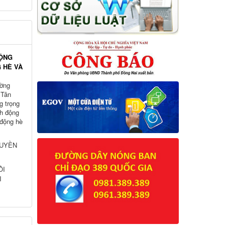
ĐỘNG
 HÈ VÀ
ường
 Tân
g trọng
h động
 động hè
HUYỀN
ÔI
I