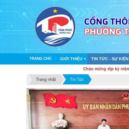
TRANG CHỦ
GIỚI THIỆU
TIN TỨC - SỰ KIỆN
▼
Chào mừng dịp kỷ niệm 80 năm Các
Trang nhất
Tin Tức