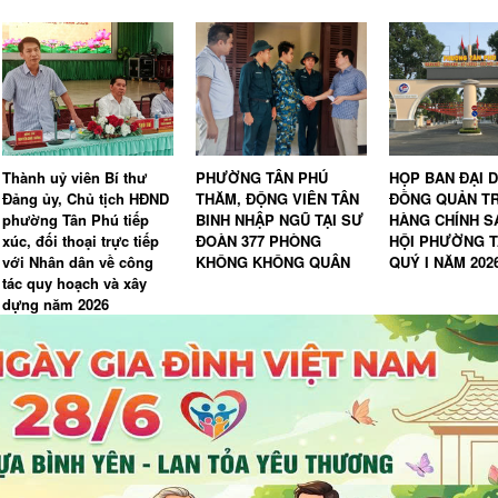
Thành uỷ viên Bí thư
PHƯỜNG TÂN PHÚ
HỌP BAN ĐẠI D
Đảng ủy, Chủ tịch HĐND
THĂM, ĐỘNG VIÊN TÂN
ĐỒNG QUẢN TR
phường Tân Phú tiếp
BINH NHẬP NGŨ TẠI SƯ
HÀNG CHÍNH S
xúc, đối thoại trực tiếp
ĐOÀN 377 PHÒNG
HỘI PHƯỜNG T
với Nhân dân về công
KHÔNG KHÔNG QUÂN
QUÝ I NĂM 202
tác quy hoạch và xây
dựng năm 2026