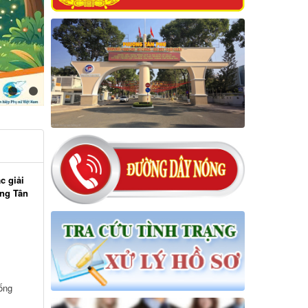
c giải
ờng Tân
ống