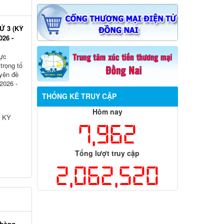
 3 (KỲ
26 -
rực
trọng tổ
yên đề
2026 -
THỐNG KÊ TRUY CẬP
Hôm nay
 KỲ
7,962
Tổng lượt truy cập
2,062,520
phòng