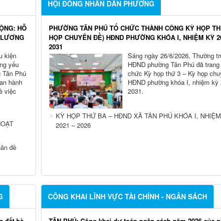
HỘI ĐỒNG NHÂN DÂN PHƯỜNG
ĐỘNG: HỖ
PHƯỜNG TÂN PHÚ TỔ CHỨC THÀNH CÔNG KỲ HỌP THỨ
N LƯƠNG
HỌP CHUYÊN ĐỀ) HĐND PHƯỜNG KHÓA I, NHIỆM KỲ 20
2031
u kiện
Sáng ngày 26/6/2026, Thường t
ợng yếu
HĐND phường Tân Phú đã trang 
g Tân Phú
chức Kỳ họp thứ 3 – Kỳ họp chu
ban hành
HĐND phường khóa I, nhiệm kỳ 
 việc
2031.
KỲ HỌP THỨ BA – HĐND XÃ TÂN PHÚ KHÓA I, NHIỆM
HOẠT
2021 – 2026
hân đề
G
CÔNG KHAI LĨNH VỰC TÀI CHÍNH - NGÂN SÁCH
g đất bà
TÂN PHÚ: Công khai dự toán ngân sách năm 2026 của 