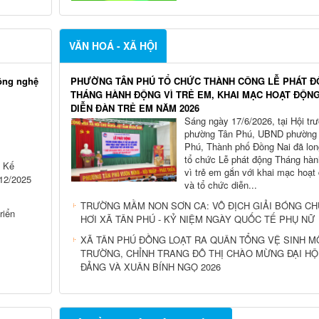
VĂN HOÁ - XÃ HỘI
ông nghệ
PHƯỜNG TÂN PHÚ TỔ CHỨC THÀNH CÔNG LỄ PHÁT 
THÁNG HÀNH ĐỘNG VÌ TRẺ EM, KHAI MẠC HOẠT ĐỘNG
DIỄN ĐÀN TRẺ EM NĂM 2026
Sáng ngày 17/6/2026, tại Hội tr
phường Tân Phú, UBND phường
Phú, Thành phố Đồng Nai đã lon
tổ chức Lễ phát động Tháng hàn
 Kế
vì trẻ em gắn với khai mạc hoạt
/12/2025
và tổ chức diễn...
TRƯỜNG MẦM NON SƠN CA: VÔ ĐỊCH GIẢI BÓNG C
iển
HƠI XÃ TÂN PHÚ - KỶ NIỆM NGÀY QUỐC TẾ PHỤ NỮ
XÃ TÂN PHÚ ĐỒNG LOẠT RA QUÂN TỔNG VỆ SINH M
TRƯỜNG, CHỈNH TRANG ĐÔ THỊ CHÀO MỪNG ĐẠI HỘ
ĐẢNG VÀ XUÂN BÍNH NGỌ 2026