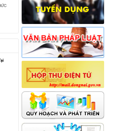
HỨC
ại