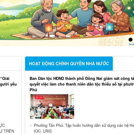
HOẠT ĐỘNG CHÍNH QUYỀN NHÀ NƯỚC
“Giải
Ban Dân tộc HĐND thành phố Đồng Nai giám sát công tá
người yếu
quyết việc làm cho thanh niên dân tộc thiểu số tại phư
Phú
VỰC
Phường Tân Phú: Tập huấn hướng dẫn sử dụng các hệ th
Ự TRÊN
IOC, LRIS