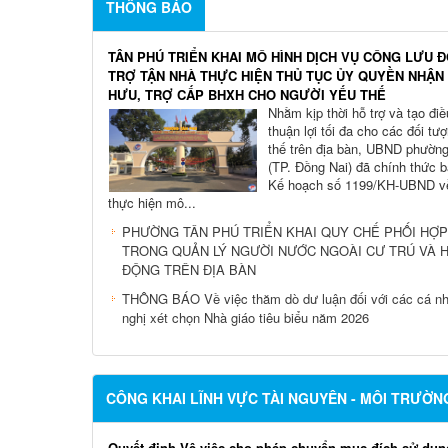
THÔNG BÁO
TÂN PHÚ TRIỂN KHAI MÔ HÌNH DỊCH VỤ CÔNG LƯU 
TRỢ TẬN NHÀ THỰC HIỆN THỦ TỤC ỦY QUYỀN NHẬ
HƯU, TRỢ CẤP BHXH CHO NGƯỜI YẾU THẾ
Nhằm kịp thời hỗ trợ và tạo điề
thuận lợi tối đa cho các đối tư
thế trên địa bàn, UBND phườn
(TP. Đồng Nai) đã chính thức 
Kế hoạch số 1199/KH-UBND về
thực hiện mô...
PHƯỜNG TÂN PHÚ TRIỂN KHAI QUY CHẾ PHỐI HỢP
TRONG QUẢN LÝ NGƯỜI NƯỚC NGOÀI CƯ TRÚ VÀ 
ĐỘNG TRÊN ĐỊA BÀN
THÔNG BÁO Về việc thăm dò dư luận đối với các cá n
nghị xét chọn Nhà giáo tiêu biểu năm 2026
CÔNG KHAI LĨNH VỰC TÀI NGUYÊN - MÔI TRƯỜN
Quyết định Vê việc cho phép chuyển mục đích sử dụn