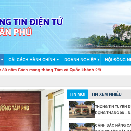
CẢI CÁCH HÀNH CHÍNH
DOANH NGHIỆP
HỘI ĐỒNG 
▼
▼
▼
h mạng tháng Tám và Quốc khánh 2/9
TIN MỚI
TIN XEM NHIỀU
THÔNG TIN TUYỂN 
ĐỘNG THÁNG 08 – N
CẢNH BÁO NÂNG C