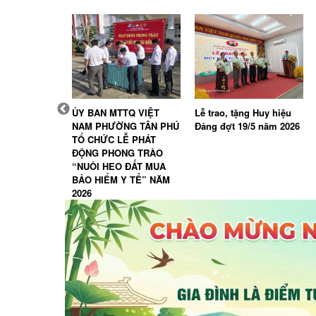
, HĐND
ỦY BAN MTTQ VIỆT
Lễ trao, tặng Huy hiệu
n Phú giám
NAM PHƯỜNG TÂN PHÚ
Đảng đợt 19/5 năm 2026
c tuyển chọn,
TỔ CHỨC LỄ PHÁT
ân nhập ngũ
ĐỘNG PHONG TRÀO
“NUÔI HEO ĐẤT MUA
BẢO HIỂM Y TẾ” NĂM
2026