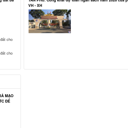
VH - XH
 đất cho
 đất cho
IẢ MẠO
ỚC ĐỂ