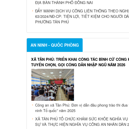
ĐỊA BÀN THÀNH PHỐ ĐỒNG NAI
ĐẨY MẠNH DỊCH VỤ CÔNG LIÊN THÔNG THEO NGHỊ
63/2024/NĐ-CP: TIỆN LỢI, TIẾT KIỆM CHO NGƯỜI D
PHƯỜNG TÂN PHÚ
AN NINH - QUỐC PHÒNG
XÃ TÂN PHÚ: TRIỂN KHAI CÔNG TÁC BÌNH CỬ CÔNG 
TUYỂN CHỌN, GỌI CÔNG DÂN NHẬP NGŨ NĂM 2026
Công an xã Tân Phú: Đơn vị dẫn đầu phong trào thi đua 
ninh Tổ quốc” năm 2025
XÃ TÂN PHÚ TỔ CHỨC KHÁM SỨC KHỎE NGHĨA VỤ
SỰ VÀ THỰC HIỆN NGHĨA VỤ CÔNG AN NHÂN DÂN 2