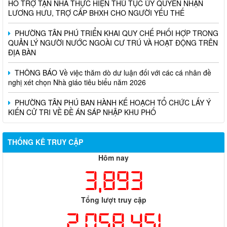
LƯƠNG HƯU, TRỢ CẤP BHXH CHO NGƯỜI YẾU THẾ
PHƯỜNG TÂN PHÚ TRIỂN KHAI QUY CHẾ PHỐI HỢP TRONG
QUẢN LÝ NGƯỜI NƯỚC NGOÀI CƯ TRÚ VÀ HOẠT ĐỘNG TRÊN
ĐỊA BÀN
THÔNG BÁO Về việc thăm dò dư luận đối với các cá nhân đề
nghị xét chọn Nhà giáo tiêu biểu năm 2026
PHƯỜNG TÂN PHÚ BAN HÀNH KẾ HOẠCH TỔ CHỨC LẤY Ý
KIẾN CỬ TRI VỀ ĐỀ ÁN SÁP NHẬP KHU PHỐ
THỐNG KÊ TRUY CẬP
Hôm nay
3,893
Tổng lượt truy cập
2,058,451