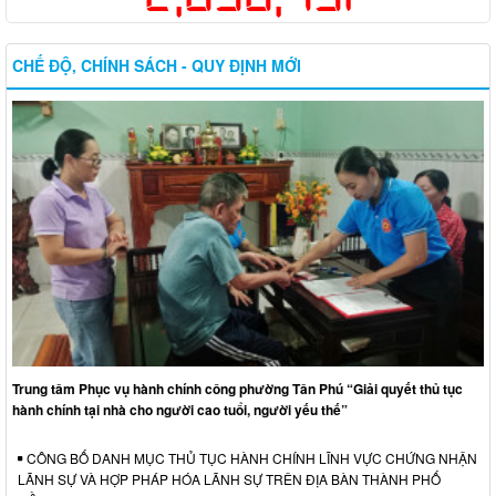
CHẾ ĐỘ, CHÍNH SÁCH - QUY ĐỊNH MỚI
Trung tâm Phục vụ hành chính công phường Tân Phú “Giải quyết thủ tục
hành chính tại nhà cho người cao tuổi, người yếu thế”
CÔNG BỐ DANH MỤC THỦ TỤC HÀNH CHÍNH LĨNH VỰC CHỨNG NHẬN
LÃNH SỰ VÀ HỢP PHÁP HÓA LÃNH SỰ TRÊN ĐỊA BÀN THÀNH PHỐ