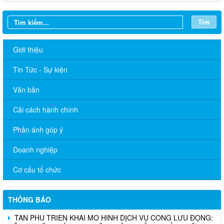
Tìm
Giới thiệu
Tin Tức - Sự kiện
Văn bản
Cải cách hành chính
Phản ánh góp ý
Doanh nghiệp
Cơ cấu tổ chức
THÔNG BÁO
TÂN PHÚ TRIỂN KHAI MÔ HÌNH DỊCH VỤ CÔNG LƯU ĐỘNG:
HỖ TRỢ TẬN NHÀ THỰC HIỆN THỦ TỤC ỦY QUYỀN NHẬN