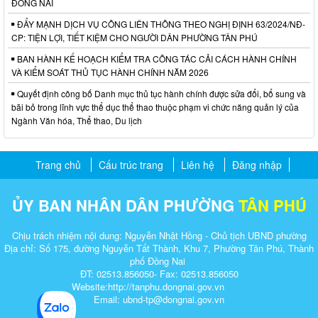
ĐỒNG NAI
ĐẨY MẠNH DỊCH VỤ CÔNG LIÊN THÔNG THEO NGHỊ ĐỊNH 63/2024/NĐ-
CP: TIỆN LỢI, TIẾT KIỆM CHO NGƯỜI DÂN PHƯỜNG TÂN PHÚ
BAN HÀNH KẾ HOẠCH KIỂM TRA CÔNG TÁC CẢI CÁCH HÀNH CHÍNH
VÀ KIỂM SOÁT THỦ TỤC HÀNH CHÍNH NĂM 2026
Quyết định công bố Danh mục thủ tục hành chính được sửa đổi, bổ sung và
bãi bỏ trong lĩnh vực thể dục thể thao thuộc phạm vi chức năng quản lý của
Ngành Văn hóa, Thể thao, Du lịch
Trang chủ
Cấu trúc trang
Liên hệ
Đăng nhập
ỦY BAN NHÂN DÂN PHƯỜNG
TÂN PHÚ
Chịu trách nhiệm nội dung: Nguyễn Nhật Hồng - Chủ tịch UBND phường
Địa chỉ: Số 175, đường Nguyễn Tất Thành, Khu 7, Phường Tân Phú, Thành
phố Đồng Nai
ĐT: 02513.856050- Fax: 02513.856050
Website:http://tanphu.dongnai.gov.vn
Email: ubnd-tp@dongnai.gov.vn​