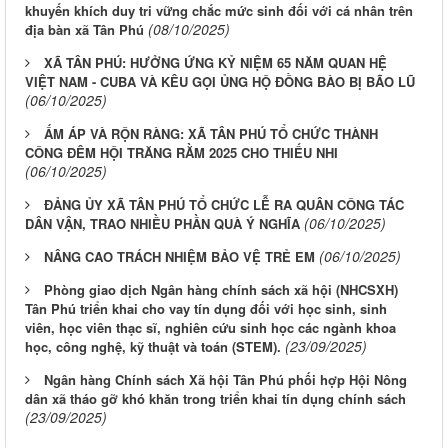
khuyến khích duy tri vững chắc mức sinh đối với cá nhân trên
(08/10/2025)
địa bàn xã Tân Phú
XÃ TÂN PHÚ: HƯỞNG ỨNG KỶ NIỆM 65 NĂM QUAN HỆ
VIỆT NAM - CUBA VÀ KÊU GỌI ỦNG HỘ ĐỒNG BÀO BỊ BÃO LŨ
(06/10/2025)
ẤM ÁP VÀ RỘN RÀNG: XÃ TÂN PHÚ TỔ CHỨC THÀNH
CÔNG ĐÊM HỘI TRĂNG RẰM 2025 CHO THIẾU NHI
(06/10/2025)
ĐẢNG ỦY XÃ TÂN PHÚ TỔ CHỨC LỄ RA QUÂN CÔNG TÁC
(06/10/2025)
DÂN VẬN, TRAO NHIỀU PHẦN QUÀ Ý NGHĨA
(06/10/2025)
NÂNG CAO TRÁCH NHIỆM BẢO VỆ TRẺ EM
Phòng giao dịch Ngân hàng chính sách xã hội (NHCSXH)
Tân Phú triển khai cho vay tín dụng đối với học sinh, sinh
viên, học viên thạc sĩ, nghiên cứu sinh học các ngành khoa
(23/09/2025)
học, công nghệ, kỹ thuật và toán (STEM).
Ngân hàng Chính sách Xã hội Tân Phú phối hợp Hội Nông
dân xã tháo gỡ khó khăn trong triển khai tín dụng chính sách
(23/09/2025)