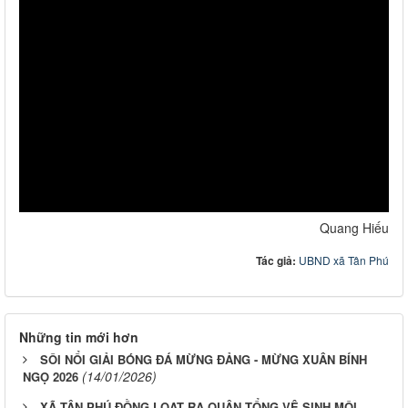
Quang Hiếu
Tác giả:
UBND xã Tân Phú
Những tin mới hơn
SÔI NỔI GIẢI BÓNG ĐÁ MỪNG ĐẢNG - MỪNG XUÂN BÍNH
(14/01/2026)
NGỌ 2026
XÃ TÂN PHÚ ĐỒNG LOẠT RA QUÂN TỔNG VỆ SINH MÔI