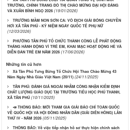
TRƯỜNG, CHỈNH TRANG ĐÔ THỊ CHÀO MỪNG ĐẠI HỘI ĐẢNG
(19/01/2026)
VÀ XUÂN BÍNH NGỌ 2026
TRƯỜNG MẦM NON SƠN CA: VÔ ĐỊCH GIẢI BÓNG CHUYỀN
HƠI XÃ TÂN PHÚ - KỶ NIỆM NGÀY QUỐC TẾ PHỤ NỮ
(12/03/2026)
PHƯỜNG TÂN PHÚ TỔ CHỨC THÀNH CÔNG LỄ PHÁT ĐỘNG
THÁNG HÀNH ĐỘNG VÌ TRẺ EM, KHAI MẠC HOẠT ĐỘNG HÈ VÀ
(17/06/2026)
DIỄN ĐÀN TRẺ EM NĂM 2026
Những tin cũ hơn
Xã Tân Phú Tưng Bừng Tổ Chức Hội Thao Chào Mừng 43
(24/11/2025)
Năm Ngày Nhà Giáo Việt Nam (20/11)
TÂN PHÚ: ĐÁNH GIÁ NGOÀI NHẰM CÔNG NHẬN KIỂM ĐỊNH
CHẤT LƯỢNG GIÁO DỤC TẠI TRƯỜNG TIỂU HỌC PHÚ THANH,
(10/11/2025)
XÃ TÂN PHÚ
📣 THÔNG BÁO: MỜI THAM GIA GIẢI BÁO CHÍ TOÀN QUỐC
VỀ QUỐC HỘI VÀ HỘI ĐỒNG NHÂN DÂN (GIẢI DIÊN HỒNG) LẦN
(05/11/2025)
THỨ IV - NĂM 2026
THÔNG BÁO: Về việc tiếp nhận hồ sơ thực hiện chính sách