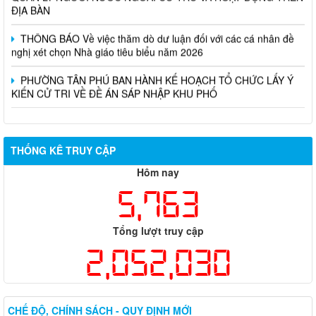
ĐỊA BÀN
THÔNG BÁO Về việc thăm dò dư luận đối với các cá nhân đề
nghị xét chọn Nhà giáo tiêu biểu năm 2026
PHƯỜNG TÂN PHÚ BAN HÀNH KẾ HOẠCH TỔ CHỨC LẤY Ý
KIẾN CỬ TRI VỀ ĐỀ ÁN SÁP NHẬP KHU PHỐ
THỐNG KÊ TRUY CẬP
Hôm nay
5,763
Tổng lượt truy cập
2,052,030
CHẾ ĐỘ, CHÍNH SÁCH - QUY ĐỊNH MỚI