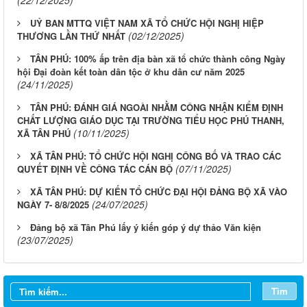
(22/12/2025)
UỶ BAN MTTQ VIỆT NAM XÃ TỔ CHỨC HỘI NGHỊ HIỆP
(02/12/2025)
THƯƠNG LẦN THỨ NHẤT
TÂN PHÚ: 100% ấp trên địa bàn xã tổ chức thành công Ngày
hội Đại đoàn kết toàn dân tộc ở khu dân cư năm 2025
(24/11/2025)
TÂN PHÚ: ĐÁNH GIÁ NGOÀI NHẰM CÔNG NHẬN KIỂM ĐỊNH
CHẤT LƯỢNG GIÁO DỤC TẠI TRƯỜNG TIỂU HỌC PHÚ THANH,
(10/11/2025)
XÃ TÂN PHÚ
XÃ TÂN PHÚ: TỔ CHỨC HỘI NGHỊ CÔNG BỐ VÀ TRAO CÁC
(07/11/2025)
QUYẾT ĐỊNH VỀ CÔNG TÁC CÁN BỘ
XÃ TÂN PHÚ: DỰ KIẾN TỔ CHỨC ĐẠI HỘI ĐẢNG BỘ XÃ VÀO
(24/07/2025)
NGÀY 7- 8/8/2025
Đảng bộ xã Tân Phú lấy ý kiến góp ý dự thảo Văn kiện
(23/07/2025)
Tìm