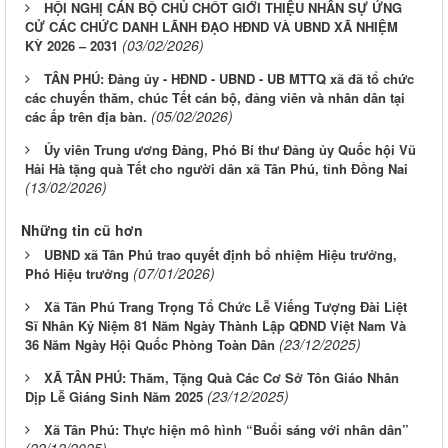
HỘI NGHỊ CÁN BỘ CHỦ CHỐT GIỚI THIỆU NHÂN SỰ ỨNG
CỬ CÁC CHỨC DANH LÃNH ĐẠO HĐND VÀ UBND XÃ NHIỆM
(03/02/2026)
KỲ 2026 – 2031
TÂN PHÚ: Đảng ủy - HĐND - UBND - UB MTTQ xã đã tổ chức
các chuyến thăm, chúc Tết cán bộ, đảng viên và nhân dân tại
(05/02/2026)
các ấp trên địa bàn.
Ủy viên Trung ương Đảng, Phó Bí thư Đảng ủy Quốc hội Vũ
Hải Hà tặng quà Tết cho người dân xã Tân Phú, tỉnh Đồng Nai
(13/02/2026)
Những tin cũ hơn
UBND xã Tân Phú trao quyết định bổ nhiệm Hiệu trưởng,
(07/01/2026)
Phó Hiệu trưởng
Xã Tân Phú Trang Trọng Tổ Chức Lễ Viếng Tượng Đài Liệt
Sĩ Nhân Kỷ Niệm 81 Năm Ngày Thành Lập QĐND Việt Nam Và
(23/12/2025)
36 Năm Ngày Hội Quốc Phòng Toàn Dân
XÃ TÂN PHÚ: Thăm, Tặng Quà Các Cơ Sở Tôn Giáo Nhân
(23/12/2025)
Dịp Lễ Giáng Sinh Năm 2025
Xã Tân Phú: Thực hiện mô hình “Buổi sáng với nhân dân”