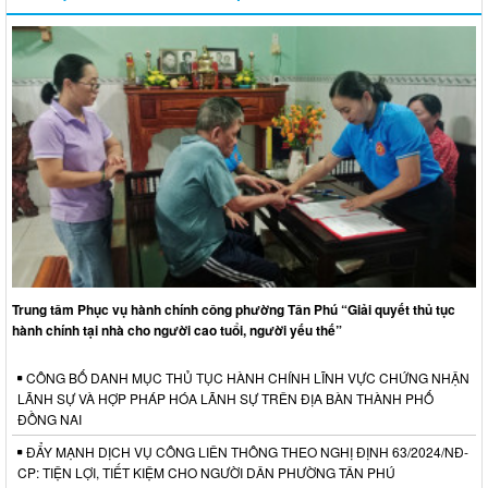
Trung tâm Phục vụ hành chính công phường Tân Phú “Giải quyết thủ tục
hành chính tại nhà cho người cao tuổi, người yếu thế”
CÔNG BỐ DANH MỤC THỦ TỤC HÀNH CHÍNH LĨNH VỰC CHỨNG NHẬN
LÃNH SỰ VÀ HỢP PHÁP HÓA LÃNH SỰ TRÊN ĐỊA BÀN THÀNH PHỐ
ĐỒNG NAI
ĐẨY MẠNH DỊCH VỤ CÔNG LIÊN THÔNG THEO NGHỊ ĐỊNH 63/2024/NĐ-
CP: TIỆN LỢI, TIẾT KIỆM CHO NGƯỜI DÂN PHƯỜNG TÂN PHÚ