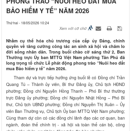
PHONG TRÀO “NUÔI HEO ĐẤT MUA
BẢO HIỂM Y TẾ” NĂM 2026
Thứ hai - 18/05/2026 10:24
Xem với cỡ chữ
Nhằm cụ thể hóa chủ trương của cấp ủy Đảng, chính
quyền về tăng cường công tác an sinh xã hội và chăm lo
đời sống nhân dân. Trong buổi chào cờ sáng thứ 2, Ban
Thường trực Ủy ban MTTQ Việt Nam phường Tân Phú đã
long trọng tổ chức Lễ phát động phong trào “Nuôi heo đất
mua Bảo hiểm y tế” năm 2026.
​ Tham dự và trực tiếp hưởng ứng buổi lễ có
Đồng chí Trần
Quang Tú – Thành ủy viên, Bí thư Đảng ủy, Chủ tịch HĐND
phường;
Đồng chí Nguyễn Hồng Thanh – Phó Bí thư thường
trực Đảng ủy phường;
Đồng chí Nguyễn Nhật Hồng – Phó Bí
thư, Chủ tịch UBND phường;
Đồng chí Nguyễn Thị Xuân – Ủy
viên Ban Thường vụ, Chủ tịch Ủy ban MTTQ Việt Nam phường;
Cùng tham dự còn có các đồng chí lãnh đạo các cơ quan, ban
ngành, đoàn thể chính trị - xã hội và toàn thể cán bộ, công