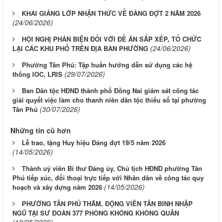
KHAI GIẢNG LỚP NHẬN THỨC VỀ ĐẢNG ĐỢT 2 NĂM 2026
(24/06/2026)
HỘI NGHỊ PHẢN BIỆN ĐỐI VỚI ĐỀ ÁN SẮP XẾP, TỔ CHỨC
(24/06/2026)
LẠI CÁC KHU PHỐ TRÊN ĐỊA BÀN PHƯỜNG
Phường Tân Phú: Tập huấn hướng dẫn sử dụng các hệ
(29/07/2026)
thống IOC, LRIS
Ban Dân tộc HĐND thành phố Đồng Nai giám sát công tác
giải quyết việc làm cho thanh niên dân tộc thiểu số tại phường
(30/07/2026)
Tân Phú
Những tin cũ hơn
Lễ trao, tặng Huy hiệu Đảng đợt 19/5 năm 2026
(14/05/2026)
Thành uỷ viên Bí thư Đảng ủy, Chủ tịch HĐND phường Tân
Phú tiếp xúc, đối thoại trực tiếp với Nhân dân về công tác quy
(14/05/2026)
hoạch và xây dựng năm 2026
PHƯỜNG TÂN PHÚ THĂM, ĐỘNG VIÊN TÂN BINH NHẬP
NGŨ TẠI SƯ ĐOÀN 377 PHÒNG KHÔNG KHÔNG QUÂN