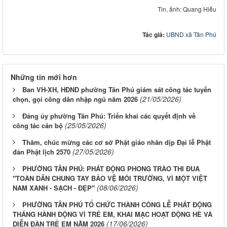
Tin, ảnh: Quang Hiếu
Tác giả:
UBND xã Tân Phú
Những tin mới hơn
Ban VH-XH, HĐND phường Tân Phú giám sát công tác tuyển
(21/05/2026)
chọn, gọi công dân nhập ngũ năm 2026
Đảng ủy phường Tân Phú: Triển khai các quyết định về
(25/05/2026)
công tác cán bộ
Thăm, chúc mừng các cơ sở Phật giáo nhân dịp Đại lễ Phật
(27/05/2026)
đản Phật lịch 2570
PHƯỜNG TÂN PHÚ: PHÁT ĐỘNG PHONG TRÀO THI ĐUA
"TOÀN DÂN CHUNG TAY BẢO VỆ MÔI TRƯỜNG, VÌ MỘT VIỆT
(08/06/2026)
NAM XANH - SẠCH - ĐẸP"
PHƯỜNG TÂN PHÚ TỔ CHỨC THÀNH CÔNG LỄ PHÁT ĐỘNG
THÁNG HÀNH ĐỘNG VÌ TRẺ EM, KHAI MẠC HOẠT ĐỘNG HÈ VÀ
(17/06/2026)
DIỄN ĐÀN TRẺ EM NĂM 2026