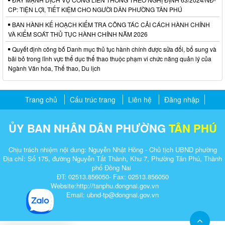
CP: TIỆN LỢI, TIẾT KIỆM CHO NGƯỜI DÂN PHƯỜNG TÂN PHÚ
BAN HÀNH KẾ HOẠCH KIỂM TRA CÔNG TÁC CẢI CÁCH HÀNH CHÍNH
VÀ KIỂM SOÁT THỦ TỤC HÀNH CHÍNH NĂM 2026
Quyết định công bố Danh mục thủ tục hành chính được sửa đổi, bổ sung và
bãi bỏ trong lĩnh vực thể dục thể thao thuộc phạm vi chức năng quản lý của
Ngành Văn hóa, Thể thao, Du lịch
Trang chủ
Cấu trúc trang
Liên hệ
Đăng nhập
ỦY BAN NHÂN DÂN PHƯỜNG
TÂN PHÚ
Chịu trách nhiệm nội dung: Nguyễn Nhật Hồng - Chủ tịch UBND phường
Địa chỉ: Số 175, đường Nguyễn Tất Thành, Khu 7, Phường Tân Phú, Thành
phố Đồng Nai
ĐT: 02513.856050- Fax: 02513.856050
Website:http://tanphu.dongnai.gov.vn
Email: ubnd-tp@dongnai.gov.vn​