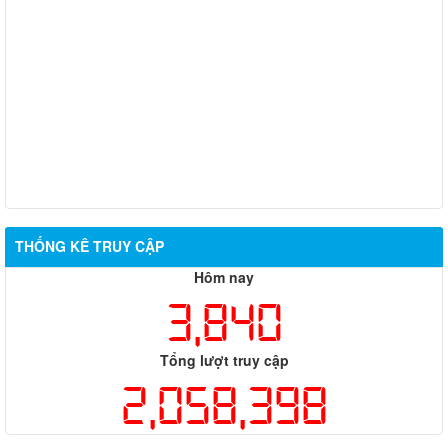
PHƯỜNG TÂN PHÚ TRIỂN KHAI QUY CHẾ PHỐI HỢP TRONG
QUẢN LÝ NGƯỜI NƯỚC NGOÀI CƯ TRÚ VÀ HOẠT ĐỘNG TRÊN
ĐỊA BÀN
THÔNG BÁO Về việc thăm dò dư luận đối với các cá nhân đề
nghị xét chọn Nhà giáo tiêu biểu năm 2026
PHƯỜNG TÂN PHÚ BAN HÀNH KẾ HOẠCH TỔ CHỨC LẤY Ý
KIẾN CỬ TRI VỀ ĐỀ ÁN SÁP NHẬP KHU PHỐ
THỐNG KÊ TRUY CẬP
Hôm nay
3,840
Tổng lượt truy cập
2,058,398