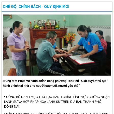
CHẾ ĐỘ, CHÍNH SÁCH - QUY ĐỊNH MỚI
Trung tâm Phục vụ hành chính công phường Tân Phú “Giải quyết thủ tục
hành chính tại nhà cho người cao tuổi, người yếu thế”
CÔNG BỐ DANH MỤC THỦ TỤC HÀNH CHÍNH LĨNH VỰC CHỨNG NHẬN
LÃNH SỰ VÀ HỢP PHÁP HÓA LÃNH SỰ TRÊN ĐỊA BÀN THÀNH PHỐ
ĐỒNG NAI
ĐẨY MẠNH DỊCH VỤ CÔNG LIÊN THÔNG THEO NGHỊ ĐỊNH 63/2024/NĐ-