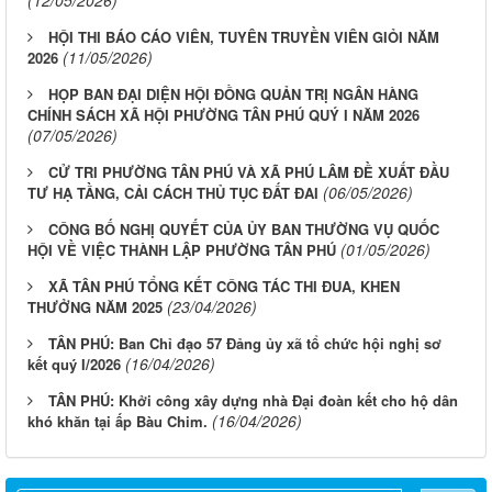
(12/05/2026)
HỘI THI BÁO CÁO VIÊN, TUYÊN TRUYỀN VIÊN GIỎI NĂM
(11/05/2026)
2026
HỌP BAN ĐẠI DIỆN HỘI ĐỒNG QUẢN TRỊ NGÂN HÀNG
CHÍNH SÁCH XÃ HỘI PHƯỜNG TÂN PHÚ QUÝ I NĂM 2026
(07/05/2026)
CỬ TRI PHƯỜNG TÂN PHÚ VÀ XÃ PHÚ LÂM ĐỀ XUẤT ĐẦU
(06/05/2026)
TƯ HẠ TẦNG, CẢI CÁCH THỦ TỤC ĐẤT ĐAI
CÔNG BỐ NGHỊ QUYẾT CỦA ỦY BAN THƯỜNG VỤ QUỐC
(01/05/2026)
HỘI VỀ VIỆC THÀNH LẬP PHƯỜNG TÂN PHÚ
XÃ TÂN PHÚ TỔNG KẾT CÔNG TÁC THI ĐUA, KHEN
(23/04/2026)
THƯỞNG NĂM 2025
TÂN PHÚ: Ban Chỉ đạo 57 Đảng ủy xã tổ chức hội nghị sơ
(16/04/2026)
kết quý I/2026
TÂN PHÚ: Khởi công xây dựng nhà Đại đoàn kết cho hộ dân
(16/04/2026)
khó khăn tại ấp Bàu Chim.