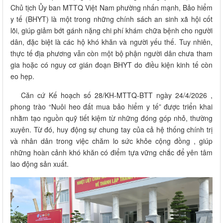
Chủ tịch Ủy ban MTTQ Việt Nam phường nhấn mạnh, Bảo hiểm
y tế (BHYT) là một trong những chính sách an sinh xã hội cốt
lõi, giúp giảm bớt gánh nặng chi phí khám chữa bệnh cho người
dân, đặc biệt là các hộ khó khăn và người yếu thế
.
Tuy nhiên,
thực tế địa phương vẫn còn một bộ phận người dân chưa tham
gia hoặc có nguy cơ gián đoạn BHYT do điều kiện kinh tế còn
eo hẹp
.
Căn cứ Kế hoạch số 28/KH-MTTQ-BTT ngày 24/4/2026
,
phong trào “Nuôi heo đất mua bảo hiểm y tế” được triển khai
nhằm tạo nguồn quỹ tiết kiệm từ những đóng góp nhỏ, thường
xuyên
.
Từ đó, huy động sự chung tay của cả hệ thống chính trị
và nhân dân trong việc chăm lo sức khỏe cộng đồng
, giúp
những hoàn cảnh khó khăn có điểm tựa vững chắc để yên tâm
lao động sản xuất
.