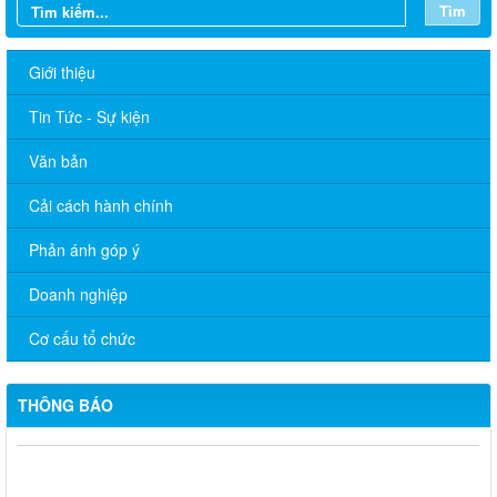
Tìm
Giới thiệu
Tin Tức - Sự kiện
Văn bản
Cải cách hành chính
Phản ánh góp ý
Doanh nghiệp
Cơ cấu tổ chức
THÔNG BÁO
TÂN PHÚ TRIỂN KHAI MÔ HÌNH DỊCH VỤ CÔNG LƯU ĐỘNG:
HỖ TRỢ TẬN NHÀ THỰC HIỆN THỦ TỤC ỦY QUYỀN NHẬN
LƯƠNG HƯU, TRỢ CẤP BHXH CHO NGƯỜI YẾU THẾ