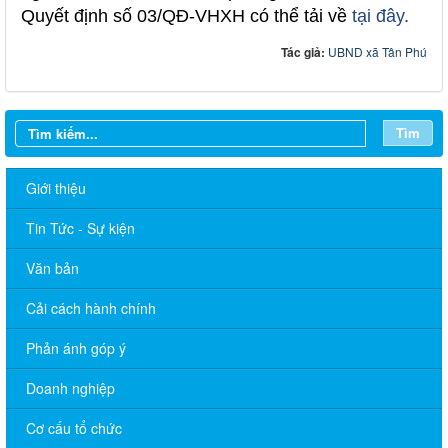
Quyết định số 03/QĐ-VHXH có thể tải về
tại đây
.
Tác giả:
UBND xã Tân Phú
Tìm
Giới thiệu
Tin Tức - Sự kiện
Văn bản
Cải cách hành chính
Phản ánh góp ý
Doanh nghiệp
Cơ cấu tổ chức