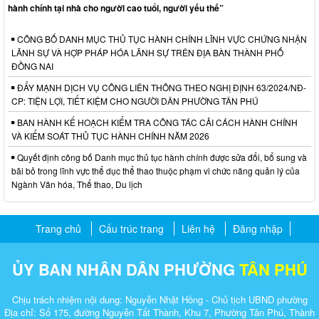
hành chính tại nhà cho người cao tuổi, người yếu thế”
CÔNG BỐ DANH MỤC THỦ TỤC HÀNH CHÍNH LĨNH VỰC CHỨNG NHẬN
LÃNH SỰ VÀ HỢP PHÁP HÓA LÃNH SỰ TRÊN ĐỊA BÀN THÀNH PHỐ
ĐỒNG NAI
ĐẨY MẠNH DỊCH VỤ CÔNG LIÊN THÔNG THEO NGHỊ ĐỊNH 63/2024/NĐ-
CP: TIỆN LỢI, TIẾT KIỆM CHO NGƯỜI DÂN PHƯỜNG TÂN PHÚ
BAN HÀNH KẾ HOẠCH KIỂM TRA CÔNG TÁC CẢI CÁCH HÀNH CHÍNH
VÀ KIỂM SOÁT THỦ TỤC HÀNH CHÍNH NĂM 2026
Quyết định công bố Danh mục thủ tục hành chính được sửa đổi, bổ sung và
bãi bỏ trong lĩnh vực thể dục thể thao thuộc phạm vi chức năng quản lý của
Ngành Văn hóa, Thể thao, Du lịch
Trang chủ
Cấu trúc trang
Liên hệ
Đăng nhập
ỦY BAN NHÂN DÂN PHƯỜNG
TÂN PHÚ
Chịu trách nhiệm nội dung: Nguyễn Nhật Hồng - Chủ tịch UBND phường
Địa chỉ: Số 175, đường Nguyễn Tất Thành, Khu 7, Phường Tân Phú, Thành