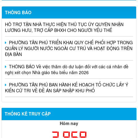
THÔNG BÁO
TÂN PHÚ TRIỂN KHAI MÔ HÌNH DỊCH VỤ CÔNG LƯU ĐỘNG:
HỖ TRỢ TẬN NHÀ THỰC HIỆN THỦ TỤC ỦY QUYỀN NHẬN
LƯƠNG HƯU, TRỢ CẤP BHXH CHO NGƯỜI YẾU THẾ
PHƯỜNG TÂN PHÚ TRIỂN KHAI QUY CHẾ PHỐI HỢP TRONG
QUẢN LÝ NGƯỜI NƯỚC NGOÀI CƯ TRÚ VÀ HOẠT ĐỘNG TRÊN
ĐỊA BÀN
THÔNG BÁO Về việc thăm dò dư luận đối với các cá nhân đề
nghị xét chọn Nhà giáo tiêu biểu năm 2026
PHƯỜNG TÂN PHÚ BAN HÀNH KẾ HOẠCH TỔ CHỨC LẤY Ý
KIẾN CỬ TRI VỀ ĐỀ ÁN SÁP NHẬP KHU PHỐ
THỐNG KÊ TRUY CẬP
Hôm nay
3,968