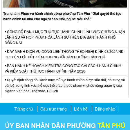
Trung tâm Phục vụ hành chính công phường Tân Phú “Giải quyết thủ tục
hành chính tại nhà cho người cao tuổi, người yếu thế”
CÔNG BỐ DANH MỤC THỦ TỤC HÀNH CHÍNH LĨNH VỰC CHỨNG NHẬN
LÃNH SỰ VÀ HỢP PHÁP HÓA LÃNH SỰ TRÊN ĐỊA BÀN THÀNH PHỐ
ĐỒNG NAI
ĐẨY MẠNH DỊCH VỤ CÔNG LIÊN THÔNG THEO NGHỊ ĐỊNH 63/2024/NĐ-
CP: TIỆN LỢI, TIẾT KIỆM CHO NGƯỜI DÂN PHƯỜNG TÂN PHÚ
BAN HÀNH KẾ HOẠCH KIỂM TRA CÔNG TÁC CẢI CÁCH HÀNH CHÍNH
VÀ KIỂM SOÁT THỦ TỤC HÀNH CHÍNH NĂM 2026
Quyết định công bố Danh mục thủ tục hành chính được sửa đổi, bổ sung và
bãi bỏ trong lĩnh vực thể dục thể thao thuộc phạm vi chức năng quản lý của
Ngành Văn hóa, Thể thao, Du lịch
Trang chủ
Cấu trúc trang
Liên hệ
Đăng nhập
ỦY BAN NHÂN DÂN PHƯỜNG
TÂN PHÚ