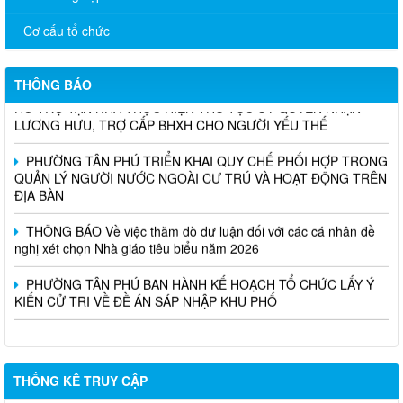
Cơ cấu tổ chức
THÔNG BÁO
TÂN PHÚ TRIỂN KHAI MÔ HÌNH DỊCH VỤ CÔNG LƯU ĐỘNG:
HỖ TRỢ TẬN NHÀ THỰC HIỆN THỦ TỤC ỦY QUYỀN NHẬN
LƯƠNG HƯU, TRỢ CẤP BHXH CHO NGƯỜI YẾU THẾ
PHƯỜNG TÂN PHÚ TRIỂN KHAI QUY CHẾ PHỐI HỢP TRONG
QUẢN LÝ NGƯỜI NƯỚC NGOÀI CƯ TRÚ VÀ HOẠT ĐỘNG TRÊN
ĐỊA BÀN
THÔNG BÁO Về việc thăm dò dư luận đối với các cá nhân đề
nghị xét chọn Nhà giáo tiêu biểu năm 2026
PHƯỜNG TÂN PHÚ BAN HÀNH KẾ HOẠCH TỔ CHỨC LẤY Ý
KIẾN CỬ TRI VỀ ĐỀ ÁN SÁP NHẬP KHU PHỐ
THỐNG KÊ TRUY CẬP