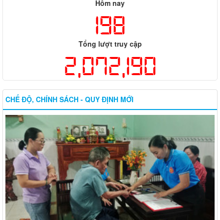
Hôm nay
198
Tổng lượt truy cập
2,072,190
CHẾ ĐỘ, CHÍNH SÁCH - QUY ĐỊNH MỚI