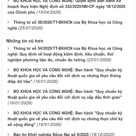
BỘ KHOA HỌC VÀ CÔNG NGHỆ: Quyết định Ban hành Kế
hoạch thực hiện Nghị định số 332/2025/NĐ-CP ngày 18/12/2025
(19/04/2026)
của Chính phủ
Thông tư số 38/2026/TT-BKHCN của Bộ Khoa học và Công
(25/07/2026)
nghệ
Những tin cũ hơn
Thông tư số 54/2025/TT-BKHCN của Bộ Khoa học và Công
nghệ: Quy định về hoạt động kiểm định, tiêu chuẩn, thử
(23/01/2026)
nghiệm phương tiện đo, chuẩn đo lường
BỘ KHOA HỌC VÀ CÔNG NGHỆ: Ban hành "Quy chuẩn kỹ
thuật quốc gia về yêu cầu đối với dịch vụ chứng thực thông
(16/01/2026)
điệp dữ liệu"
BỘ KHOA HỌC VÀ CÔNG NGHỆ: Ban hành "Quy chuẩn kỹ
thuật quốc gia về yêu cầu đối với dịch vụ cấp dấu thời gian"
(16/01/2026)
BỘ KHOA HỌC VÀ CÔNG NGHỆ: Ban hành "Quy chuẩn kỹ
thuật quốc gia về yêu cầu đối với dịch vụ chứng thực chữ ký
(16/01/2026)
số cộng đồng"
(18/12/2025)
Bản tin Khởi nghiệp Đồng Nai số 9/2025