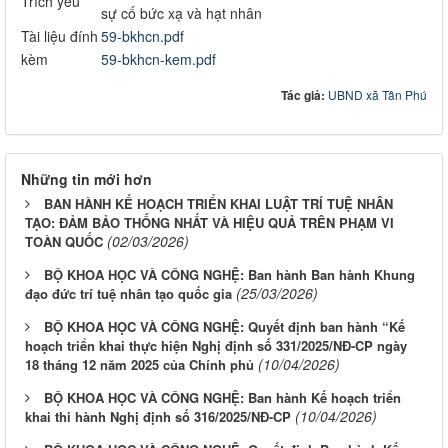
Trích yếu
sự cố bức xạ và hạt nhân
Tài liệu đính
59-bkhcn.pdf
kèm
59-bkhcn-kem.pdf
Tác giả:
UBND xã Tân Phú
Những tin mới hơn
BAN HÀNH KẾ HOẠCH TRIỂN KHAI LUẬT TRÍ TUỆ NHÂN
TẠO: ĐẢM BẢO THỐNG NHẤT VÀ HIỆU QUẢ TRÊN PHẠM VI
(02/03/2026)
TOÀN QUỐC
BỘ KHOA HỌC VÀ CÔNG NGHỆ: Ban hành Ban hành Khung
(25/03/2026)
đạo đức trí tuệ nhân tạo quốc gia
BỘ KHOA HỌC VÀ CÔNG NGHỆ: Quyết định ban hành “Kế
hoạch triển khai thực hiện Nghị định số 331/2025/NĐ-CP ngày
(10/04/2026)
18 tháng 12 năm 2025 của Chính phủ
BỘ KHOA HỌC VÀ CÔNG NGHỆ: Ban hành Kế hoạch triển
(10/04/2026)
khai thi hành Nghị định số 316/2025/NĐ-CP