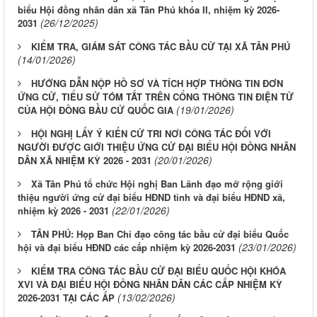
biểu Hội đồng nhân dân xã Tân Phú khóa II, nhiệm kỳ 2026-
(26/12/2025)
2031
KIỂM TRA, GIÁM SÁT CÔNG TÁC BẦU CỬ TẠI XÃ TÂN PHÚ
(14/01/2026)
HƯỚNG DẪN NỘP HỒ SƠ VÀ TÍCH HỢP THÔNG TIN ĐƠN
ỨNG CỬ, TIỂU SỬ TÓM TẮT TRÊN CỔNG THÔNG TIN ĐIỆN TỬ
(19/01/2026)
CỦA HỘI ĐỒNG BẦU CỬ QUỐC GIA
HỘI NGHỊ LẤY Ý KIẾN CỬ TRI NƠI CÔNG TÁC ĐỐI VỚI
NGƯỜI ĐƯỢC GIỚI THIỆU ỨNG CỬ ĐẠI BIỂU HỘI ĐỒNG NHÂN
(20/01/2026)
DÂN XÃ NHIỆM KỲ 2026 - 2031
Xã Tân Phú tổ chức Hội nghị Ban Lãnh đạo mở rộng giới
thiệu người ứng cử đại biểu HĐND tỉnh và đại biểu HĐND xã,
(22/01/2026)
nhiệm kỳ 2026 - 2031
TÂN PHÚ: Họp Ban Chỉ đạo công tác bầu cử đại biểu Quốc
(23/01/2026)
hội và đại biểu HĐND các cấp nhiệm kỳ 2026-2031
KIỂM TRA CÔNG TÁC BẦU CỬ ĐẠI BIỂU QUỐC HỘI KHÓA
XVI VÀ ĐẠI BIỂU HỘI ĐỒNG NHÂN DÂN CÁC CẤP NHIỆM KỲ
(13/02/2026)
2026-2031 TẠI CÁC ẤP