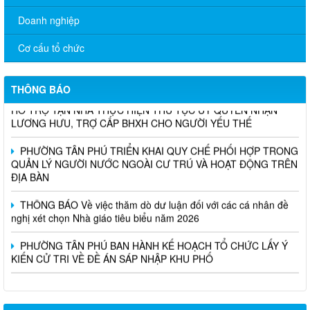
Doanh nghiệp
Cơ cấu tổ chức
THÔNG BÁO
TÂN PHÚ TRIỂN KHAI MÔ HÌNH DỊCH VỤ CÔNG LƯU ĐỘNG:
HỖ TRỢ TẬN NHÀ THỰC HIỆN THỦ TỤC ỦY QUYỀN NHẬN
LƯƠNG HƯU, TRỢ CẤP BHXH CHO NGƯỜI YẾU THẾ
PHƯỜNG TÂN PHÚ TRIỂN KHAI QUY CHẾ PHỐI HỢP TRONG
QUẢN LÝ NGƯỜI NƯỚC NGOÀI CƯ TRÚ VÀ HOẠT ĐỘNG TRÊN
ĐỊA BÀN
THÔNG BÁO Về việc thăm dò dư luận đối với các cá nhân đề
nghị xét chọn Nhà giáo tiêu biểu năm 2026
PHƯỜNG TÂN PHÚ BAN HÀNH KẾ HOẠCH TỔ CHỨC LẤY Ý
KIẾN CỬ TRI VỀ ĐỀ ÁN SÁP NHẬP KHU PHỐ