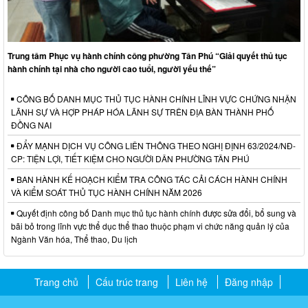
Trung tâm Phục vụ hành chính công phường Tân Phú “Giải quyết thủ tục
hành chính tại nhà cho người cao tuổi, người yếu thế”
CÔNG BỐ DANH MỤC THỦ TỤC HÀNH CHÍNH LĨNH VỰC CHỨNG NHẬN
LÃNH SỰ VÀ HỢP PHÁP HÓA LÃNH SỰ TRÊN ĐỊA BÀN THÀNH PHỐ
ĐỒNG NAI
ĐẨY MẠNH DỊCH VỤ CÔNG LIÊN THÔNG THEO NGHỊ ĐỊNH 63/2024/NĐ-
CP: TIỆN LỢI, TIẾT KIỆM CHO NGƯỜI DÂN PHƯỜNG TÂN PHÚ
BAN HÀNH KẾ HOẠCH KIỂM TRA CÔNG TÁC CẢI CÁCH HÀNH CHÍNH
VÀ KIỂM SOÁT THỦ TỤC HÀNH CHÍNH NĂM 2026
Quyết định công bố Danh mục thủ tục hành chính được sửa đổi, bổ sung và
bãi bỏ trong lĩnh vực thể dục thể thao thuộc phạm vi chức năng quản lý của
Ngành Văn hóa, Thể thao, Du lịch
Trang chủ
Cấu trúc trang
Liên hệ
Đăng nhập