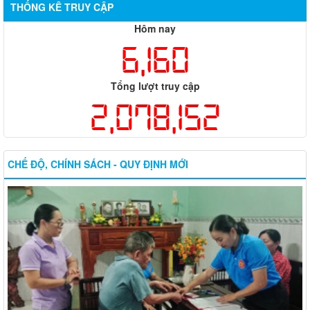
THỐNG KÊ TRUY CẬP
Hôm nay
6,160
Tổng lượt truy cập
2,078,152
CHẾ ĐỘ, CHÍNH SÁCH - QUY ĐỊNH MỚI