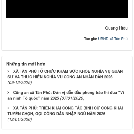
Quang Hiếu
Tác giả:
UBND xã Tân Phú
Những tin mới hơn
XÃ TÂN PHÚ TỔ CHỨC KHÁM SỨC KHỎE NGHĨA VỤ QUÂN
SỰ VÀ THỰC HIỆN NGHĨA VỤ CÔNG AN NHÂN DÂN 2026
(09/12/2025)
Công an xã Tân Phú: Đơn vị dẫn đầu phong trào thi đua “Vì
(07/01/2026)
an ninh Tổ quốc” năm 2025
XÃ TÂN PHÚ: TRIỂN KHAI CÔNG TÁC BÌNH CỬ CÔNG KHAI
TUYỂN CHỌN, GỌI CÔNG DÂN NHẬP NGŨ NĂM 2026
(12/01/2026)