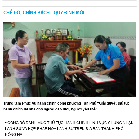
CHẾ ĐỘ, CHÍNH SÁCH - QUY ĐỊNH MỚI
Trung tâm Phục vụ hành chính công phường Tân Phú “Giải quyết thủ tục
hành chính tại nhà cho người cao tuổi, người yếu thế”
CÔNG BỐ DANH MỤC THỦ TỤC HÀNH CHÍNH LĨNH VỰC CHỨNG NHẬN
LÃNH SỰ VÀ HỢP PHÁP HÓA LÃNH SỰ TRÊN ĐỊA BÀN THÀNH PHỐ
ĐỒNG NAI