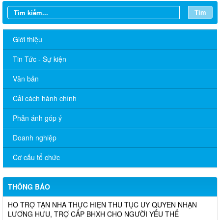
Tìm
Giới thiệu
Tin Tức - Sự kiện
Văn bản
Cải cách hành chính
Phản ánh góp ý
Doanh nghiệp
Cơ cấu tổ chức
THÔNG BÁO
TÂN PHÚ TRIỂN KHAI MÔ HÌNH DỊCH VỤ CÔNG LƯU ĐỘNG:
HỖ TRỢ TẬN NHÀ THỰC HIỆN THỦ TỤC ỦY QUYỀN NHẬN
LƯƠNG HƯU, TRỢ CẤP BHXH CHO NGƯỜI YẾU THẾ