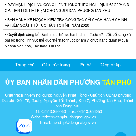
ĐẨY MẠNH DỊCH VỤ CÔNG LIÊN THÔNG THEO NGHỊ ĐỊNH 63/2024/NĐ-
CP: TIỆN LỢI, TIẾT KIỆM CHO NGƯỜI DÂN PHƯỜNG TÂN PHÚ
BAN HÀNH KẾ HOẠCH KIỂM TRA CÔNG TÁC CẢI CÁCH HÀNH CHÍNH
VÀ KIỂM SOÁT THỦ TỤC HÀNH CHÍNH NĂM 2026
Quyết định công bố Danh mục thủ tục hành chính được sửa đổi, bổ sung và
bãi bỏ trong lĩnh vực thể dục thể thao thuộc phạm vi chức năng quản lý của
Ngành Văn hóa, Thể thao, Du lịch
Trang chủ
Cấu trúc trang
Liên hệ
Đăng nhập
ỦY BAN NHÂN DÂN PHƯỜNG
TÂN PHÚ
Chịu trách nhiệm nội dung: Nguyễn Nhật Hồng - Chủ tịch UBND phường
Địa chỉ: Số 175, đường Nguyễn Tất Thành, Khu 7, Phường Tân Phú, Thành
phố Đồng Nai
ĐT: 02513.856050- Fax: 02513.856050
Website:http://tanphu.dongnai.gov.vn
Email: ubnd-tp@dongnai.gov.vn​