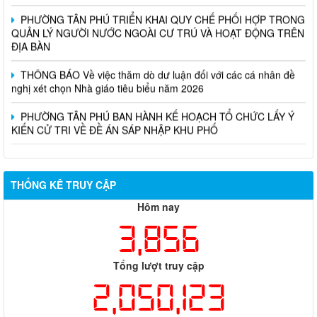
PHƯỜNG TÂN PHÚ TRIỂN KHAI QUY CHẾ PHỐI HỢP TRONG
QUẢN LÝ NGƯỜI NƯỚC NGOÀI CƯ TRÚ VÀ HOẠT ĐỘNG TRÊN
ĐỊA BÀN
THÔNG BÁO Về việc thăm dò dư luận đối với các cá nhân đề
nghị xét chọn Nhà giáo tiêu biểu năm 2026
PHƯỜNG TÂN PHÚ BAN HÀNH KẾ HOẠCH TỔ CHỨC LẤY Ý
KIẾN CỬ TRI VỀ ĐỀ ÁN SÁP NHẬP KHU PHỐ
THỐNG KÊ TRUY CẬP
Hôm nay
3,856
Tổng lượt truy cập
2,050,123